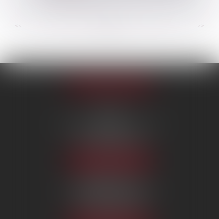
...
...
<<
<
66
67
68
69
70
71
72
>
>>
Appeler le cabinet
PARIS
222 Boulevard Saint-Germain
75007 PARIS
Tél :
09 80 80 87 00
NOUS LOCALISER
BEAUVAIS
7 boulevard Amyot d’Inville
60000 BEAUVAIS
Tél :
09 80 80 87 00