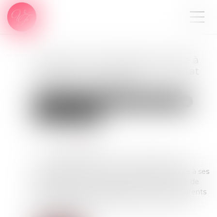
La pension alimentaire versée à
l'étranger est déductible si l'état
de besoin est établi
Droit de la famille, des personnes et de leur patrimoine
Divorce et séparation
Publié le :
26/04/2022
Source :
www.efl.fr
Le Conseil d'Etat illustre le cas dans lequel un
contribuable qui verse une pension alimentaire à ses
parents résidant à l'étranger apporte la preuve de
l'état de besoin dans lequel se trouvent ses parents
et peut ainsi déduire la pension versée de son
revenu global...