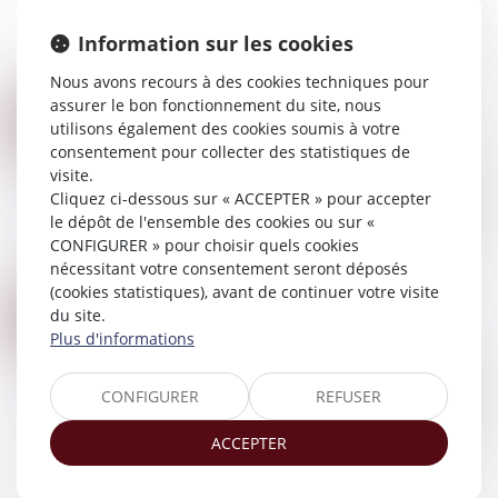
copreneur d’un bail rural avec son conjoint est en
Information sur les cookies
droit de bénéficier de l’attribution préférentielle
portant sur les parcelles...
Nous avons recours à des cookies techniques pour
Lire la suite
assurer le bon fonctionnement du site, nous
CEDH : RELATIONS ENTRE L’ENFANT ET L’EX-COMPAGNE DE LA MÈRE BIOLOGIQUE
20
utilisons également des cookies soumis à votre
Droit de la famille, des personnes et de leur
AVR.
consentement pour collecter des statistiques de
patrimoine
/
Filiation
visite.
L’arrêt porte sur deux affaires. La première affaire
Cliquez ci-dessous sur « ACCEPTER » pour accepter
concerne le rejet par les juridictions internes de
le dépôt de l'ensemble des cookies ou sur «
la demande visant à l’adoption plénière d’un
CONFIGURER » pour choisir quels cookies
enfant par l’ancienne compag...
nécessitant votre consentement seront déposés
Lire la suite
(cookies statistiques), avant de continuer votre visite
CONCUBINAGE
12
du site.
Droit de la famille, des personnes et de leur
Plus d'informations
AVR.
patrimoine
/
Couples et régime matrimoniaux
Dans la mesure où aucune disposition légale ne
CONFIGURER
REFUSER
règle la contribution des concubins aux charges
de la vie commune, chacun d'eux doit, en
ACCEPTER
l'absence de volonté exprimée à cet égard...
Lire la suite