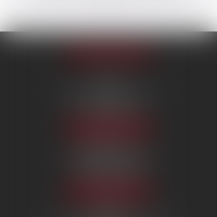
Appeler le cabinet
PARIS
222 Boulevard Saint-Germain
75007 PARIS
Tél :
09 80 80 87 00
NOUS LOCALISER
BEAUVAIS
7 boulevard Amyot d’Inville
60000 BEAUVAIS
Tél :
09 80 80 87 00
NOUS LOCALISER
MERU