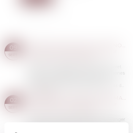
DIVORCE : QUELLE EST CETTE NOUVELLE PROCÉDURE QUI RISQUE D’ALOURDIR SÉRIEUSEMENT LA FACTURE DÉBUT SEPTEMBRE ?
09
Droit de la famille, des personnes et de leur
SEPT.
patrimoine
/
Divorce et séparation
À partir du 1er septembre, un nouveau décret
permet aux magistrats de diriger les personnes
ayant recours à la justice civile vers une
médiation payante, notamment dans le cas d...
Lire la suite
NATIONALITÉ FRANÇAISE PAR MARIAGE : LA CONCEPTION D’UN ENFANT HORS UNION SUFFIT À CARACTÉRISER LA CESSATION DE COMMUNAUTÉ DE VIE
02
Droit de la famille, des personnes et de leur
SEPT.
patrimoine
/
Divorce et séparation
L’article 21-2 du Code civil prévoit que l’étranger
marié à un ressortissant français peut acquérir la
nationalité française par déclaration, sous réserve