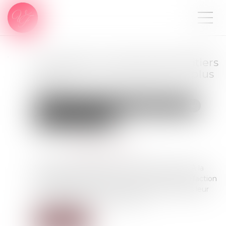
Succession : pourquoi les héritiers
d'un compte-titres paient-ils plus
cher ?
Droit de la famille, des personnes et de leur patrimoine
Patrimoine et succession
Publié le :
04/09/2025
Source :
www.abcbourse.com
Madame et Monsieur X n'en revenaient pas. À la
mort de leur mère, ils découvrent avec stupéfaction
que la liquidation de son portefeuille d'actions leur
coûte bien plus cher que prévu...
Lire la suite