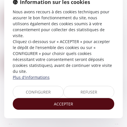
Information sur les cookies
que la communauté de v...
Lire la suite
Nous avons recours à des cookies techniques pour
CONTESTATION DE PATERNITÉ : LES JUGES NE PEUVENT PAS RELEVER D’OFFICE LE MOYEN TIRÉ DE LA PRESCRIPTION
assurer le bon fonctionnement du site, nous
25
Droit de la famille, des personnes et de leur
utilisons également des cookies soumis à votre
AOÛT
patrimoine
/
Filiation
consentement pour collecter des statistiques de
visite.
Selon l’article 2247 du Code civil, les juges ne
Cliquez ci-dessous sur « ACCEPTER » pour accepter
peuvent pas soulever d’office le moyen résultant
le dépôt de l'ensemble des cookies ou sur «
de la prescription...
CONFIGURER » pour choisir quels cookies
Lire la suite
nécessitant votre consentement seront déposés
DONATION-PARTAGE OU SIMPLE DONATION ? LA COUR DE CASSATION TRANCHE SUR L’EXIGENCE DE PARTAGE EFFECTIF
22
(cookies statistiques), avant de continuer votre visite
Droit de la famille, des personnes et de leur
AOÛT
du site.
patrimoine
Plus d'informations
La donation-partage, prévue à l’article 1075 du
Code civil, permet à un ascendant d’organiser de
CONFIGURER
REFUSER
son vivant la répartition de ses biens entre ses
héritiers présomptifs. Elle sup...
ACCEPTER
Lire la suite
...
...
<<
<
3
4
5
6
7
8
9
>
>>