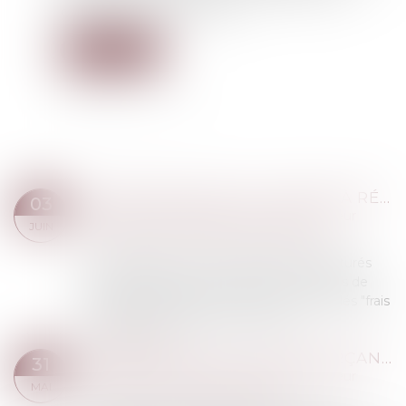
définition commune du viol...
Lire la suite
PROPOSITION DE LOI VISANT À RÉDUIRE ET À ENCADRER LES FRAIS BANCAIRES SUR SUCCESSION
03
Droit de la famille, des personnes et de leur
JUIN
patrimoine
/
Patrimoine et succession
La proposition vient encadrer les frais facturés
par les banques pour clôturer les comptes de
leurs clients décédés, couramment appelés "frais
bancaires de succession". D'après...
Lire la suite
PROPOSITION DE LOI RENFORÇANT L'ORDONNANCE DE PROTECTION ET CRÉANT L'ORDONNANCE PROVISOIRE DE PROTECTION IMMÉDIATE
31
Droit de la famille, des personnes et de leur
MAI
patrimoine
/
Violences familiales