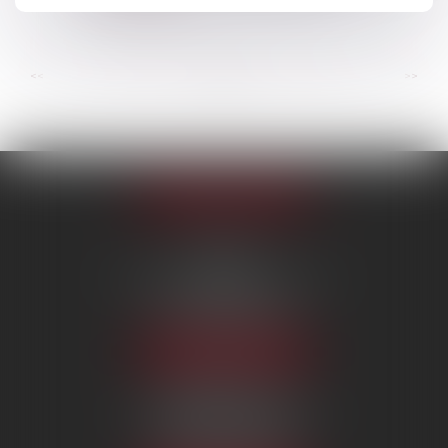
Lire la suite
...
...
<<
<
28
29
30
31
32
33
34
>
>>
Appeler le cabinet
PARIS
222 Boulevard Saint-Germain
75007 PARIS
Tél :
09 80 80 87 00
NOUS LOCALISER
BEAUVAIS
7 boulevard Amyot d’Inville
60000 BEAUVAIS