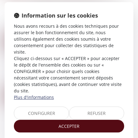
La proposition de loi prévoit de renforcer
l'ordonnance de protection, afin notamment de
Information sur les cookies
protéger plus longtemps les femmes en danger.
Elle crée également une ordonnance proviso...
Nous avons recours à des cookies techniques pour
Lire la suite
assurer le bon fonctionnement du site, nous
ASSURANCE-VIE : PAS DE PRIMES MANIFESTEMENT EXAGÉRÉES SANS UNE BONNE ADMINISTRATION DE LA PREUVE
utilisons également des cookies soumis à votre
30
Droit de la famille, des personnes et de leur
consentement pour collecter des statistiques de
MAI
patrimoine
/
Patrimoine et succession
visite.
Cliquez ci-dessous sur « ACCEPTER » pour accepter
Après le décès de leurs père et mère, un
le dépôt de l'ensemble des cookies ou sur «
contentieux s’élève entre un frère et une sœur
CONFIGURER » pour choisir quels cookies
dans le cadre du partage des successions
nécessitant votre consentement seront déposés
confondues, ce qui conduit la fille à assigner s...
(cookies statistiques), avant de continuer votre visite
Lire la suite
du site.
LA DIFFÉRENCE DE TRAITEMENTS ENTRE LES DIFFÉRENTS TYPES DE COUPLE AYANT RECOURS À UNE ASSISTANCE MÉDICALE À LA PROCRÉATION : QPC REJETÉE
29
Plus d'informations
Droit de la famille, des personnes et de leur
MAI
patrimoine
/
Filiation
CONFIGURER
REFUSER
Un couple de femmes décide d’assigner le
procureur de la République près le tribunal
ACCEPTER
judiciaire de Créteil afin qu’il ordonne instruction
à l’officier d’état civil de dresser le...