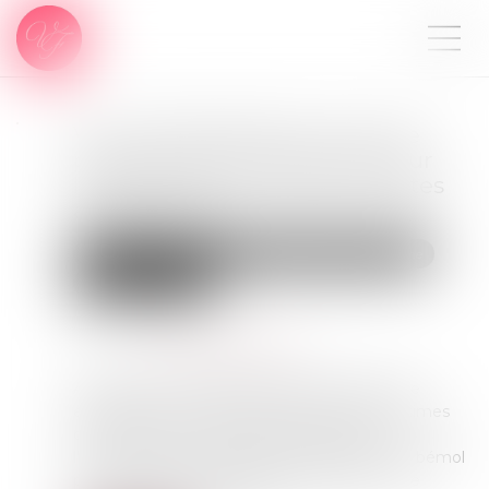
Viol, consentement : vers une
première loi européenne pour
lutter contre les violences faites
aux femmes
Droit de la famille, des personnes et de leur patrimoine
Violences familiales
Publié le :
24/05/2024
Source :
www.touteleurope.eu
Adoptée en mai 2024, une première directive
européenne vise à protéger les femmes victimes
de violences et harmoniser les sanctions à
l’encontre de ceux qui les commettent. Seul bémol
pour le Parlement européen : l’absence d’une