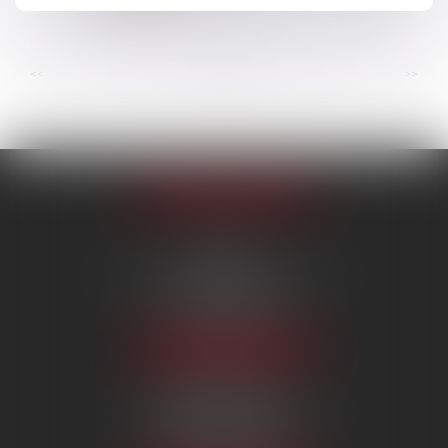
Lire la suite
...
...
<<
<
59
60
61
62
63
64
65
>
>>
Appeler le cabinet
PARIS
222 Boulevard Saint-Germain
75007 PARIS
Tél :
09 80 80 87 00
NOUS LOCALISER
BEAUVAIS
7 boulevard Amyot d’Inville
60000 BEAUVAIS
Tél :
09 80 80 87 00