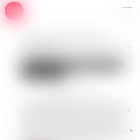
Le déblocage du divorce
contentieux en cas d’inaction du
demandeur
Droit de la famille, des personnes et de leur patrimoine
Divorce et séparation
Publié le :
14/03/2023
Source :
www.lemag-juridique.com
Le 26 juillet 2022, la question n° 298 a été posée
concernant l’application de la loi n° 2019-222 du 23
mars 2019 de programmation 2018-2022 et de
réforme pour la justice. En effet, cette loi avait
notamment pour objectif de simplifier la procédure
de divorce contentieux alors que l’article 1107 du