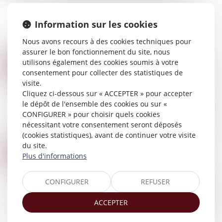
La contestation, par certains des copartageants,
de la valorisation des immeubles retenue dans le
Information sur les cookies
projet d’état liquidatif établi par le notaire
commis, via une lettre de leur c...
Nous avons recours à des cookies techniques pour
Lire la suite
assurer le bon fonctionnement du site, nous
SUCCESSIONS EN INDIVISION : VERS UNE SIMPLIFICATION DES PROCÉDURES DE PARTAGE JUDICIAIRE
utilisons également des cookies soumis à votre
16
Droit de la famille, des personnes et de leur
consentement pour collecter des statistiques de
MARS
patrimoine
/
Patrimoine et succession
visite.
Cliquez ci-dessous sur « ACCEPTER » pour accepter
Par une réponse ministérielle en date du 2 mars
le dépôt de l'ensemble des cookies ou sur «
2023, le Gouvernement annonce mener
CONFIGURER » pour choisir quels cookies
actuellement une réflexion sur la simplification
nécessitant votre consentement seront déposés
des procédures de partage judiciaire des ind...
(cookies statistiques), avant de continuer votre visite
Lire la suite
du site.
DÉMEMBREMENT DE PROPRIÉTÉ
08
Plus d'informations
Droit de la famille, des personnes et de leur
MARS
patrimoine
/
Patrimoine et succession
CONFIGURER
REFUSER
L’apport d’un usufruit à durée fixe de titre d’une
société civile immobilière relevant de l’impôt sur
ACCEPTER
le revenu à une société holding à l’impôt sur les
sociétés peut être consti...