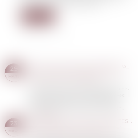
code de procédure civile dispose que...
Lire la suite
DROIT DE VISITE DES GRANDS-PARENTS : PEU IMPORTENT LES SENTIMENTS DE L’ENFANT
29
Droit de la famille, des personnes et de leur
MARS
patrimoine
/
Divorce et séparation
Le juge est libre d’accorder aux grands-parents
un droit d’accueil et de correspondance avec
l’enfant indépendamment des sentiments
exprimés par ce dernier lors de son audition...
Lire la suite
VAUT DIRE LA LETTRE DE CONTESTATION DE L’AVOCAT ANNEXÉE AU PV DE LECTURE DU PROJET D’ÉTAT LIQUIDATIF
23
Droit de la famille, des personnes et de leur
MARS
patrimoine
/
Patrimoine et succession