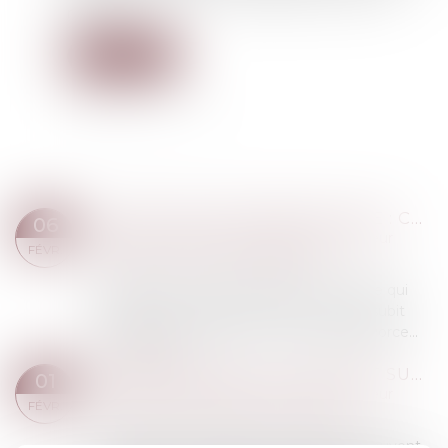
mère...
Lire la suite
PRESTATION COMPENSATOIRE : CE QU'IL FAUT SAVOIR EN CAS DE DIVORCE
06
Droit de la famille, des personnes et de leur
FÉVR.
patrimoine
/
Divorce et séparation
La prestation compensatoire est une aide qui
peut être accordée à l'un des époux qui subit
une baisse de niveau de vie en cas de divorce...
Lire la suite
GRATIFICATION DU CONJOINT SURVIVANT ET MODALITÉS D’IMPUTATION DES LIBÉRALITÉS
01
Droit de la famille, des personnes et de leur
FÉVR.
patrimoine
/
Patrimoine et succession
La protection du conjoint survivant est souvent