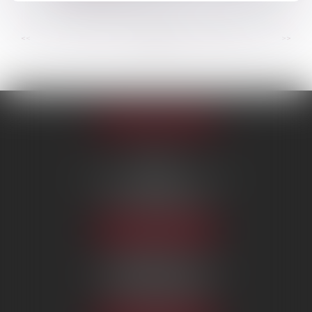
...
...
<<
<
43
44
45
46
47
48
49
>
>>
Appeler le cabinet
PARIS
222 Boulevard Saint-Germain
75007 PARIS
Tél :
09 80 80 87 00
NOUS LOCALISER
BEAUVAIS
7 boulevard Amyot d’Inville
60000 BEAUVAIS
Tél :
09 80 80 87 00