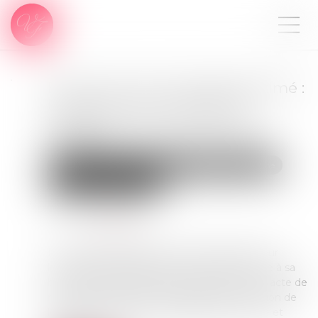
Enfant né hors mariage légitimé :
la production de l’acte de
naissance annoté suffit pour
hériter
Droit de la famille, des personnes et de leur patrimoine
Patrimoine et succession
Publié le :
25/01/2024
Source :
www.efl.fr
Les héritières oubliées de la succession de leur
lointain parent justifient de leur appartenance à sa
branche maternelle par la production de leur acte de
naissance respectif sur lequel figure la mention de
leur légitimation par le mariage de leurs père et