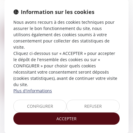
l’une des préoccupations principales pour toute
Information sur les cookies
personne anticipant cette succession. Cette
protection peut être assurée par diff...
Nous avons recours à des cookies techniques pour
Lire la suite
assurer le bon fonctionnement du site, nous
L’ACQUISITION PAR UN ÉPOUX DE PARTS SOCIALES POSTÉRIEUREMENT À LA DISSOLUTION DE LA COMMUNAUTÉ NE CONSTITUE PAS UN RECEL DE COMMUNAUTÉ
31
utilisons également des cookies soumis à votre
Droit de la famille, des personnes et de leur
JANV.
consentement pour collecter des statistiques de
patrimoine
/
Couples et régime matrimoniaux
visite.
S’agissant de la dissolution de la communauté,
Cliquez ci-dessous sur « ACCEPTER » pour accepter
des règles spécifiques s’appliquent, notamment
le dépôt de l'ensemble des cookies ou sur «
concernant l’attitude d’un époux. Ainsi, l’article
CONFIGURER » pour choisir quels cookies
1477 du Code civil dispose, en s...
nécessitant votre consentement seront déposés
Lire la suite
(cookies statistiques), avant de continuer votre visite
VIOLENCES CONJUGALES : QUEL EST LE MONTANT DE L’AIDE D’URGENCE DE LA CAF POUR LES VICTIMES ?
du site.
26
Droit de la famille, des personnes et de leur
Plus d'informations
JANV.
patrimoine
/
Violences familiales
Depuis le 1er décembre 2023, les victimes de
CONFIGURER
REFUSER
violences conjugales peuvent recevoir une aide
financière d’urgence pour quitter leur domicile
ACCEPTER
et se mettre en sécurité...
Lire la suite