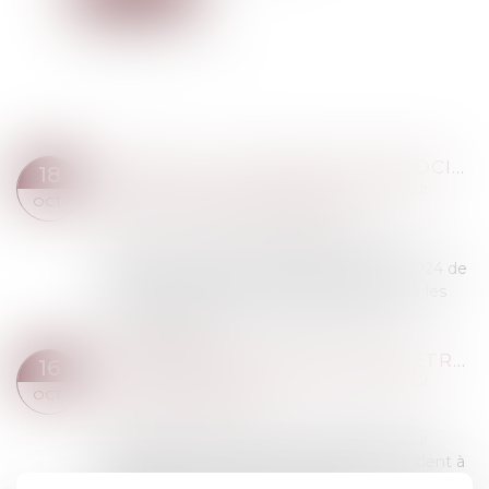
INCESTE : LA CIIVISE VEUT ASSOCIER LES JEUNES À SES TRAVAUX
18
Droit de la famille, des personnes et de leur
OCT.
patrimoine
/
Violences familiales
La Ciivise, commission indépendante sur
l'inceste, a présenté vendredi 4 octobre 2024 de
nouvelles pistes de travail, notamment sur les
enfants handicapés, et ses projets pour i...
Lire la suite
RECONNAISSANCE DE LA GPA ÉTRANGÈRE : RAPPEL DES CONDITIONS STRICTES POUR OBTENIR L’EXEQUATUR EN FRANCE
16
Droit de la famille, des personnes et de leur
OCT.
patrimoine
/
Filiation
Puisque la France prohibe la gestation pour
autrui (GPA), de nombreux couples se rendent à
l’étranger pour fonder leurs familles. Toutefois, à