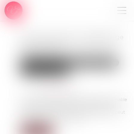
Epargne salariale : le déblocage
pour dissolution du PACS pas
toujours aisé
Droit de la famille, des personnes et de leur patrimoine
Patrimoine et succession
Publié le :
16/10/2024
Source :
www.boursier.com
Lorsque la garde de l'enfant est décidée à l'amiable
entre les deux ex-partenaires, la demande de
déblocage anticipée de son épargne salariale peut
se heurter à un "vide" juridique...
Lire la suite