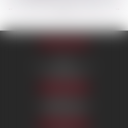
...
...
<<
<
26
27
28
29
30
31
32
>
>>
Appeler le cabinet
PARIS
222 Boulevard Saint-Germain
75007 PARIS
Tél :
09 80 80 87 00
NOUS LOCALISER
BEAUVAIS
7 boulevard Amyot d’Inville
60000 BEAUVAIS
Tél :
09 80 80 87 00
NOUS LOCALISER