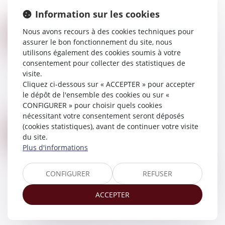
leur retour en France, des difficu...
Information sur les cookies
Lire la suite
DONATION AVEC QUASI-USUFRUIT : LES PRÉCISIONS DU FISC
Nous avons recours à des cookies techniques pour
09
Droit de la famille, des personnes et de leur
assurer le bon fonctionnement du site, nous
OCT.
patrimoine
/
Patrimoine et succession
utilisons également des cookies soumis à votre
consentement pour collecter des statistiques de
L’administration fiscale a apporté, dans son
visite.
BOFIP du 26 septembre 2024* des
Cliquez ci-dessous sur « ACCEPTER » pour accepter
éclaircissements sur l’application du nouvel
le dépôt de l'ensemble des cookies ou sur «
article 774 bis du CGI. Ce dispositif anti-abus
CONFIGURER » pour choisir quels cookies
restrei...
nécessitant votre consentement seront déposés
Lire la suite
(cookies statistiques), avant de continuer votre visite
GESTATION POUR AUTRUI (GPA) : QUELLES SONT LES ÉVOLUTIONS DU DROIT ?
08
du site.
Droit de la famille, des personnes et de leur
OCT.
Plus d'informations
patrimoine
/
Filiation
La gestation pour autrui (GPA) est interdite en
CONFIGURER
REFUSER
France. La loi sur la bioéthique de 2021 et les
débats qui l'ont accompagnée n'ont pas remis
ACCEPTER
en cause cette interdiction. En reva...
Lire la suite