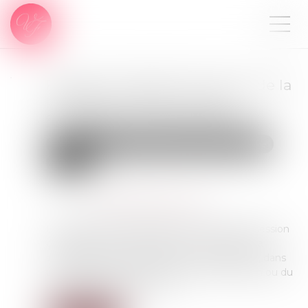
Filiation naturelle et preuve de la
possession d’état : quand
commence la prescription ?
Droit de la famille, des personnes et de leur patrimoine
Filiation
Publié le :
14/04/2025
Source :
www.lemag-juridique.com
L’article 330 du Code civil prévoit que la possession
d’état peut être judiciairement constatée à la
demande de toute personne y ayant intérêt, dans
un délai de dix ans à compter de sa cessation ou du
décès du parent prétendu...