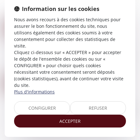
sexuelles : prise en compte des attitudes
Information sur les cookies
coercitives dans le délit de harcèle...
Lire la suite
Nous avons recours à des cookies techniques pour
SUCCESSION ET BIENS SANS MAÎTRE : SE MANIFESTER DANS LES 30 ANS SUFFIT À BLOQUER L’APPROPRIATION PUBLIQUE
assurer le bon fonctionnement du site, nous
17
Droit de la famille, des personnes et de leur
utilisons également des cookies soumis à votre
AVR.
patrimoine
/
Patrimoine et succession
consentement pour collecter des statistiques de
visite.
Selon l’article L 1123-1 1° du Code général de la
Cliquez ci-dessous sur « ACCEPTER » pour accepter
propriété des personnes publiques, dans sa
le dépôt de l'ensemble des cookies ou sur «
version applicable avant la loi du 21 février 2022,
CONFIGURER » pour choisir quels cookies
sont considérés comme n’ayant pa...
nécessitant votre consentement seront déposés
Lire la suite
(cookies statistiques), avant de continuer votre visite
VIOLENCES CONJUGALES : LE « CONTRÔLE COERCITIF » BIENTÔT DANS LE CODE PÉNAL ?
11
du site.
Droit de la famille, des personnes et de leur
AVR.
Plus d'informations
patrimoine
/
Violences familiales
Le jeudi 20 mars 2025, la délégation aux droits
CONFIGURER
REFUSER
des femmes et la commission des Lois du Sénat
auditionnaient des chercheurs, des magistrates
ACCEPTER
et un colonel de gendarmerie au suje...
Lire la suite