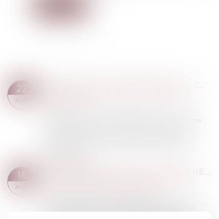
Lire la suite
MARIAGE SOUS COMMUNAUTÉ : CONFISCATION POSSIBLE D’UN BIEN COMMUN EN VALEUR
22
Droit de la famille, des personnes et de leur
AVR.
patrimoine
Dans le cadre d’un mariage soumis au régime
de la communauté légale, les biens acquis
pendant l’union sont, en principe, des biens
communs...
Lire la suite
PROPOSITION DE LOI VISANT À RENFORCER LA LUTTE CONTRE LES VIOLENCES SEXUELLES ET SEXISTES
18
Droit de la famille, des personnes et de leur
AVR.
patrimoine
/
Violences familiales
Cette proposition de loi transpartisane vise à
renforcer la lutte contre les violences sexistes et