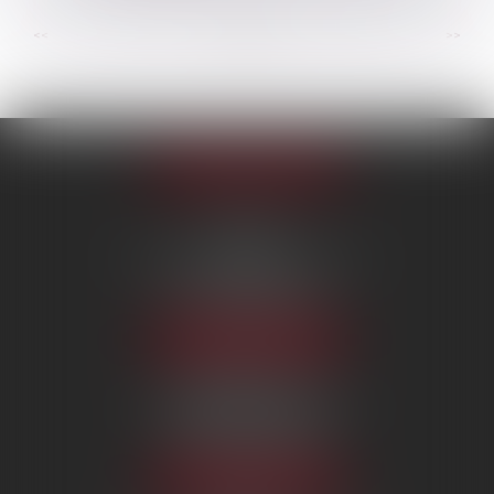
...
...
<<
<
14
15
16
17
18
19
20
>
>>
Appeler le cabinet
PARIS
222 Boulevard Saint-Germain
75007 PARIS
Tél :
09 80 80 87 00
NOUS LOCALISER
BEAUVAIS
7 boulevard Amyot d’Inville
60000 BEAUVAIS
Tél :
09 80 80 87 00
NOUS LOCALISER