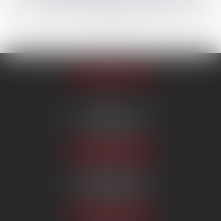
...
...
<<
<
73
74
75
76
77
78
79
>
>>
Appeler le cabinet
PARIS
222 Boulevard Saint-Germain
75007 PARIS
Tél :
09 80 80 87 00
NOUS LOCALISER
BEAUVAIS
7 boulevard Amyot d’Inville
60000 BEAUVAIS
Tél :
09 80 80 87 00
NOUS LOCALISER