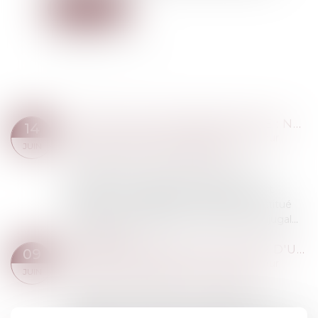
Lire la suite
PRESTATION COMPENSATOIRE : NON-PRISE EN COMPTE DE L’OCCUPATION GRATUITE DU DOMICILE CONJUGAL
14
Droit de la famille, des personnes et de leur
JUIN
patrimoine
/
Divorce et séparation
Pour apprécier le droit d’un époux à une
prestation compensatoire, le juge ne peut
prendre en considération l’avantage constitué
par la jouissance gratuite du domicile conjugal...
Lire la suite
RÉÉVALUATION DE LA VALEUR D'UN BIEN REÇU PAR SUCCESSION
09
Droit de la famille, des personnes et de leur
JUIN
patrimoine
/
Patrimoine et succession
Le rapport civil permet, au moment de la
succession, de reconstituer le patrimoine tel qu’il