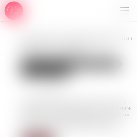
Des legs avec faculté d'attribution
excluent la qualification de
testament-partage
Droit de la famille, des personnes et de leur patrimoine
Patrimoine et succession
Publié le :
15/06/2022
Source :
www.efl.fr
Le testateur qui organise la répartition de la quasi-
totalité de son patrimoine propre et commun entre
ses héritiers au moyen d’attributions facultatives ne
réalise pas un partage testamentaire mais un
testament ordinaire, à défaut d’acte d’autorité.