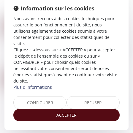
aurait été s’il n’y avait eu les donations. Quid en
Information sur les cookies
cas de changement de destination...
Lire la suite
Nous avons recours à des cookies techniques pour
CONSÉQUENCES DE L’ABSENCE DE TRANSCRIPTION D’UN DIVORCE ÉTRANGER
assurer le bon fonctionnement du site, nous
08
Droit de la famille, des personnes et de leur
utilisons également des cookies soumis à votre
JUIN
patrimoine
/
Divorce et séparation
consentement pour collecter des statistiques de
visite.
Un notaire pourra tenir compte d'un jugement
Cliquez ci-dessous sur « ACCEPTER » pour accepter
de divorce prononcé à l'étranger n'ayant pas fait
le dépôt de l'ensemble des cookies ou sur «
l'objet d'une mention en marge de l'acte de
CONFIGURER » pour choisir quels cookies
mariage français, s'il estime que cett...
nécessitant votre consentement seront déposés
Lire la suite
(cookies statistiques), avant de continuer votre visite
DEVOIR DE SECOURS ET PRESTATION COMPENSATOIRE : L’ABSENCE DE POROSITÉ
31
du site.
Droit de la famille, des personnes et de leur
MAI
Plus d'informations
patrimoine
/
Divorce et séparation
La Cour de cassation rappelle que l’avantage
CONFIGURER
REFUSER
constitué par la jouissance gratuite du domicile
conjugal accordée à un époux au titre du devoir
ACCEPTER
de secours pendant la procédure de...
Lire la suite