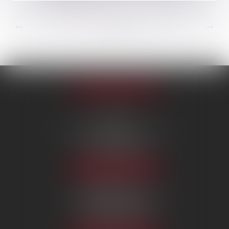
...
...
<<
<
53
54
55
56
57
58
59
>
>>
Appeler le cabinet
PARIS
222 Boulevard Saint-Germain
75007 PARIS
Tél :
09 80 80 87 00
NOUS LOCALISER
BEAUVAIS
7 boulevard Amyot d’Inville
60000 BEAUVAIS
Tél :
09 80 80 87 00