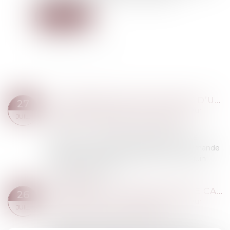
Lire la suite
LA DEMANDE EN DÉLIVRANCE D’UN LEGS
27
Droit de la famille, des personnes et de leur
JUIL.
patrimoine
/
Patrimoine et succession
Retour sur un concept assez abstrait mais
source de conséquences pratiques : la demande
en délivrance d’un legs (Cass. Civ 1ère, 21 juin
2023, n° 21-20.396)...
Lire la suite
AUDITION DU MINEUR DANS LE CADRE D’UNE DEMANDE DE MODIFICATION DE LA FIXATION DE SA RÉSIDENCE HABITUELLE ET PRINCIPE DU CONTRADICTOIRE
26
Droit de la famille, des personnes et de leur
JUIL.
patrimoine
/
Divorce et séparation
Dans l’affaire présentée devant la Cour de