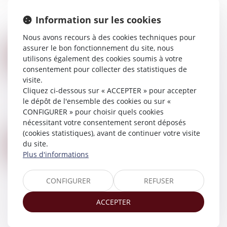
cassation le 12 juillet dernier, un jugement avait
Information sur les cookies
fixé l’autorité parentale exercée sur un enfant de
manière conjointe par les parent...
Nous avons recours à des cookies techniques pour
Lire la suite
assurer le bon fonctionnement du site, nous
L’IMPOSSIBILITÉ POUR LE TIERS DONNEUR D’ÉTABLIR UNE FILIATION AVEC L’ENFANT NÉ DU DON EST CONFORME
19
utilisons également des cookies soumis à votre
Droit de la famille, des personnes et de leur
JUIL.
consentement pour collecter des statistiques de
patrimoine
/
Filiation
visite.
Le droit de mener une vie familiale normale
Cliquez ci-dessous sur « ACCEPTER » pour accepter
n’implique pas le droit, pour le tiers donneur,
le dépôt de l'ensemble des cookies ou sur «
d’établir un lien de filiation avec l’enfant issu du
CONFIGURER » pour choisir quels cookies
don ; aussi l’impossibilité de l...
nécessitant votre consentement seront déposés
Lire la suite
(cookies statistiques), avant de continuer votre visite
LEGS : LA DEMANDE DE DÉLIVRANCE DU LEGS, CONDITION INDISPENSABLE DE RECONNAISSANCE DU DROIT DU LÉGATAIRE
19
du site.
Droit de la famille, des personnes et de leur
Plus d'informations
JUIL.
patrimoine
/
Patrimoine et succession
La personne qui obtient un legs est réputée
CONFIGURER
REFUSER
propriétaire dès le jour de l’ouverture de la
succession, encore faut-il qu’elle demande la
ACCEPTER
délivrance du legs dans les délais légaux...
Lire la suite