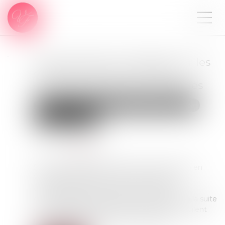
Nouveau bilan ministériel sur les
ordonnances de protection
contre les violences conjugales
Droit de la famille, des personnes et de leur patrimoine
Violences familiales
Publié le :
28/07/2023
Source :
www.efl.fr
5 901 demandes d’ordonnance de protection en
2021 face à 208 000 victimes de violences
conjugales la même année. Ces chiffres,
communiqués par le ministère de la justice à la suite
d’une enquête réalisée par ses services, dévoilent
une politique de la protection à parfaire...