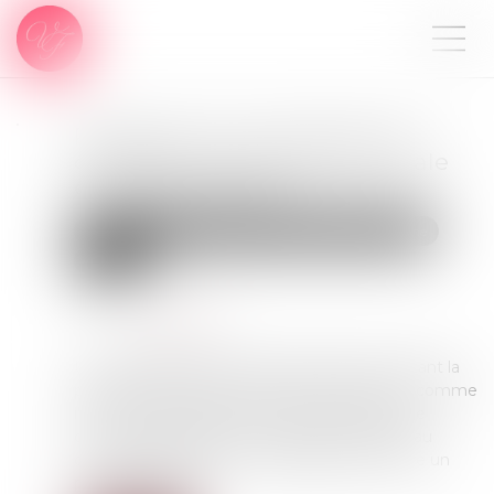
Précisions sur la pratique de
délégation d’autorité parentale
en vue d’adoption
Droit de la famille, des personnes et de leur patrimoine
Filiation
Publié le :
08/11/2022
Source :
www.efl.fr
Une délégation d’autorité parentale permettant la
prise en charge de l’enfant dès sa naissance comme
l’adoption subséquente ne traduisent pas une
convention de GPA si le projet est envisagé au
cours de la grossesse ; le délégataire doit être un
proche digne de …