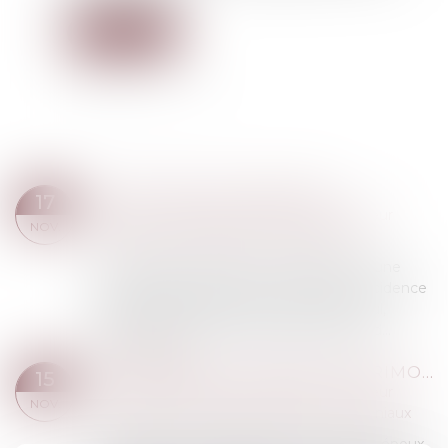
Lire la suite
DROIT DES SUCCESSIONS
17
Droit de la famille, des personnes et de leur
NOV.
patrimoine
/
Patrimoine et succession
Une transaction relative à la liquidation d’une
communauté après décès n’a aucune incidence
sur la détermination de la masse de calcul,
laquelle s’évalue au décès et permet de d...
Lire la suite
AUTONOMIE DU RÉGIME MATRIMONIAL ET DE LA PRESTATION COMPENSATOIRE
15
Droit de la famille, des personnes et de leur
NOV.
patrimoine
/
Couples et régime matrimoniaux
La liquidation du régime matrimonial des époux