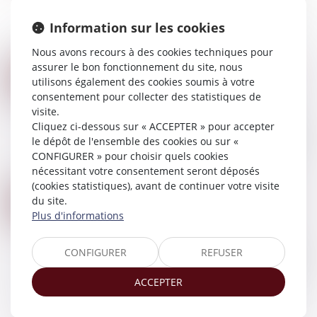
étant par définition égalitaire, il n’y a pas lieu de
Information sur les cookies
tenir compte de la part de la communauté
devant revenir à chaque époux pour...
Nous avons recours à des cookies techniques pour
Lire la suite
assurer le bon fonctionnement du site, nous
VICE DU CONSENTEMENT POUR INSANITÉ D’ESPRIT
09
utilisons également des cookies soumis à votre
Droit de la famille, des personnes et de leur
NOV.
consentement pour collecter des statistiques de
patrimoine
/
Patrimoine et succession
visite.
Par acte notarié reçu le 12 novembre 2015, un
Cliquez ci-dessous sur « ACCEPTER » pour accepter
homme et son épouse, ont vendu un immeuble
le dépôt de l'ensemble des cookies ou sur «
à leur fille et gendre, moyennant le prix de 210
CONFIGURER » pour choisir quels cookies
000 euros, dans lequel ils ont continué...
nécessitant votre consentement seront déposés
Lire la suite
(cookies statistiques), avant de continuer votre visite
QUELLES SONT LES DÉMARCHES À FAIRE APRÈS UN DÉCÈS ?
04
du site.
Droit de la famille, des personnes et de leur
Plus d'informations
NOV.
patrimoine
/
Patrimoine et succession
Le décès d’un proche nous met aux prises avec
CONFIGURER
REFUSER
un certain nombre de formalités administratives.
Certaines sont assez immédiates, d’autres
ACCEPTER
s’étalent dans le temps.
Lire la suite