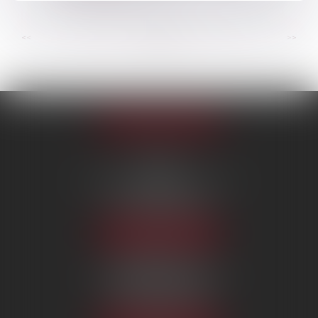
...
...
<<
<
65
66
67
68
69
70
71
>
>>
Appeler le cabinet
PARIS
222 Boulevard Saint-Germain
75007 PARIS
Tél :
09 80 80 87 00
NOUS LOCALISER
BEAUVAIS
7 boulevard Amyot d’Inville
60000 BEAUVAIS
Tél :
09 80 80 87 00