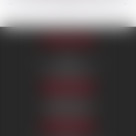
...
...
<<
<
47
48
49
50
51
52
53
>
>>
Appeler le cabinet
PARIS
222 Boulevard Saint-Germain
75007 PARIS
Tél :
09 80 80 87 00
NOUS LOCALISER
BEAUVAIS
7 boulevard Amyot d’Inville
60000 BEAUVAIS
Tél :
09 80 80 87 00
NOUS LOCALISER