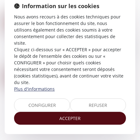
Information sur les cookies
domicile conjugal ne constitue qu'...
Lire la suite
Nous avons recours à des cookies techniques pour
L’INTERDICTION FRANÇAISE D’EXPORTER DES GAMÈTES OU EMBRYONS POST-MORTEM EST CONFORME À LA CEDH
24
assurer le bon fonctionnement du site, nous
Droit de la famille, des personnes et de leur
OCT.
utilisons également des cookies soumis à votre
patrimoine
/
Filiation
consentement pour collecter des statistiques de
N’est pas contraire au droit au respect de la vie
visite.
privée (Conv. EDH art. 8) le fait d’interdire à deux
Cliquez ci-dessous sur « ACCEPTER » pour accepter
veuves le transfert, pour l’une des gamètes de
le dépôt de l'ensemble des cookies ou sur «
son partenaire de pacs décé...
CONFIGURER » pour choisir quels cookies
Lire la suite
nécessitant votre consentement seront déposés
VIOLENCES CONJUGALES : LE DÉPÔT DE PLAINTE ÉTENDU À TOUS LES HÔPITAUX DE L'AP-HP
(cookies statistiques), avant de continuer votre visite
20
Droit de la famille, des personnes et de leur
du site.
OCT.
patrimoine
/
Violences familiales
Plus d'informations
C'est une nouvelle qui pourrait changer les
choses pour de nombreuses femmes victimes.
CONFIGURER
REFUSER
Le directeur général de l’Assistance publique-
Hôpitaux de Paris, le préfet de police de Pa...
ACCEPTER
Lire la suite