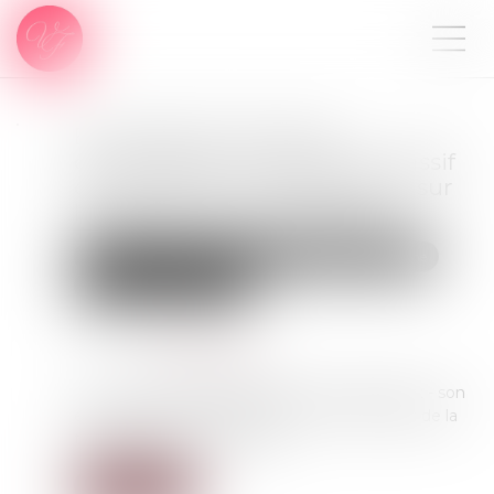
En présence de droits
démembrés, la totalité du passif
de succession est imputable sur
la part du nu-propriétaire
Droit de la famille, des personnes et de leur patrimoine
Patrimoine et succession
Publié le :
18/10/2023
Source :
www.legifiscal.fr
M. F.X. est décédé laissant pour lui succéder : - son
épouse Mme E.T., ayant droit, soit à l'usufruit de la
totalité des biens existants...
Lire la suite