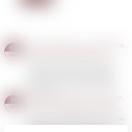
HÉRITIER BLOQUE LA SUCCESSION : QUELLES SOLUTIONS POUR DÉBLOQUER LA SITUATION ?
02
Droit de la famille, des personnes et de leur
NOV.
patrimoine
/
Patrimoine et succession
La succession est une étape cruciale dans la
transmission du patrimoine d’une personne
décédée. Toutefois, il arrive que des litiges
surviennent et qu’un héritier bloque la succ...
Lire la suite
RÉGIME MATRIMONIAL : PRÉSOMPTION SIMPLE POUR LA LOI DU PREMIER DOMICILE CONJUGAL
31
Droit de la famille, des personnes et de leur
OCT.
patrimoine
/
Couples et régime matrimoniaux
La règle selon laquelle la détermination de la loi
applicable au régime matrimonial doit être faite
en considération de la fixation du premier