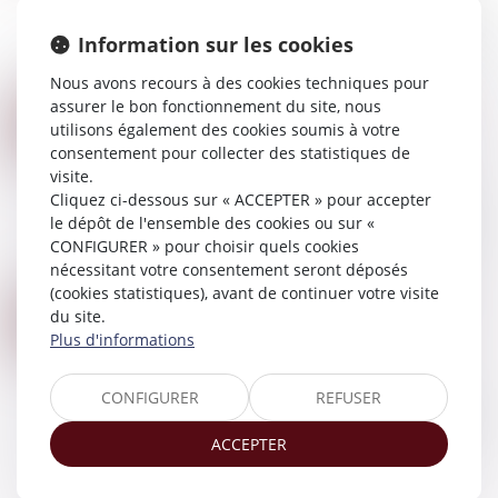
que : « Toutes les demandes faites en application
Information sur les cookies
de l'article 1373 entre les mêmes parties, qu'elles
émanent du demandeur ou...
Nous avons recours à des cookies techniques pour
Lire la suite
assurer le bon fonctionnement du site, nous
LA LUTTE CONTRE LES VIOLENCES FAITES AUX FEMMES : ÉTAT DES LIEUX
15
utilisons également des cookies soumis à votre
Droit de la famille, des personnes et de leur
MARS
consentement pour collecter des statistiques de
patrimoine
/
Violences familiales
visite.
Les actes de violence à l'encontre des femmes
Cliquez ci-dessous sur « ACCEPTER » pour accepter
sont réprimés de plus en plus sévèrement en
le dépôt de l'ensemble des cookies ou sur «
France. Ils donnent lieu à de fortes mobilisations,
CONFIGURER » pour choisir quels cookies
facilitées par les réseaux sociaux....
nécessitant votre consentement seront déposés
Lire la suite
(cookies statistiques), avant de continuer votre visite
PROTECTION DU DROIT À L’IMAGE DE L’ENFANT : PUBLICATION DE LA LOI
du site.
06
Droit de la famille, des personnes et de leur
Plus d'informations
MARS
patrimoine
/
Filiation
La loi n° 2024-120 du 19 février 2024 visant à
CONFIGURER
REFUSER
garantir le respect du droit à l’image des enfants
a été publiée au Journal officiel du 20 février
ACCEPTER
2024. Destinée à mieux protéger...
Lire la suite