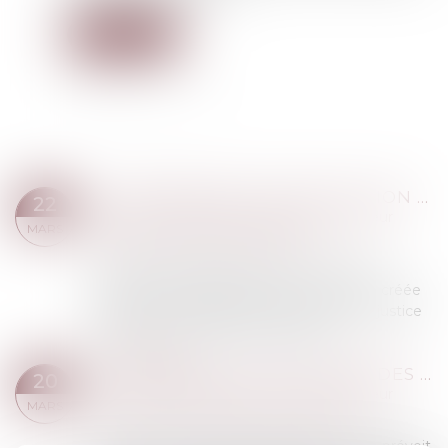
Lire la suite
L’ORDONNANCE DE PROTECTION CONTRE LES VIOLENCES CONJUGALES : UN DISPOSITIF SOUS-EMPLOYÉ
22
Droit de la famille, des personnes et de leur
MARS
patrimoine
/
Violences familiales
« Mieux protéger les femmes » : telle est
l’ambition de l’ordonnance de protection, créée
en 2010. Ce dispositif doit permettre à la justice
d’intervenir en urgence dans des sit...
Lire la suite
LA RECEVABILITÉ DES DEMANDES DISTINCTES DE CELLES PORTANT SUR LES DÉSACCORDS DES PARTIES
20
Droit de la famille, des personnes et de leur
MARS
patrimoine
/
Patrimoine et succession
L’article 1374 du Code de procédure civile prévoit