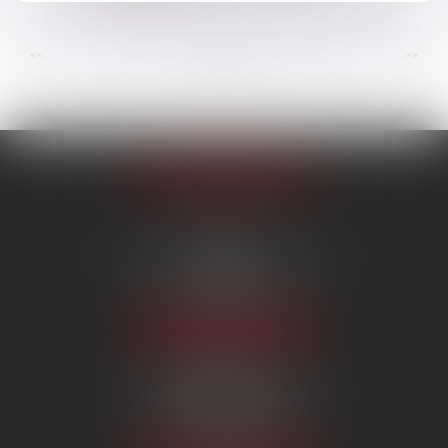
...
...
<<
<
41
42
43
44
45
46
47
>
>>
Appeler le cabinet
PARIS
222 Boulevard Saint-Germain
75007 PARIS
Tél :
09 80 80 87 00
NOUS LOCALISER
BEAUVAIS
7 boulevard Amyot d’Inville
60000 BEAUVAIS
Tél :
09 80 80 87 00