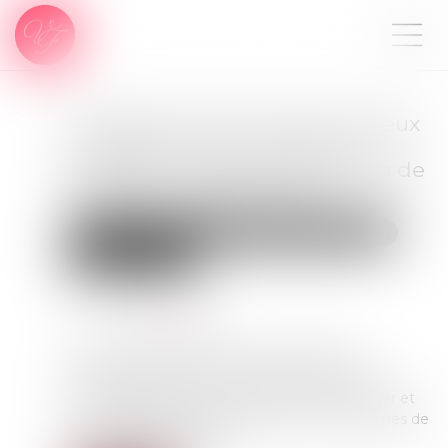
Proposition de loi visant à mieux
protéger et accompagner les
enfants victimes et covictimes de
violences intrafamiliales
Droit de la famille, des personnes et de leur patrimoine
Violences familiales
Publié le :
20/03/2024
Source :
www.senat.fr
Mardi 12 mars 2024, le Sénat a adopté les
conclusions de la commission mixte paritaire
sur la proposition de loi visant à mieux protéger et
accompagner les enfants victimes et covictimes de
violences intrafamiliales...