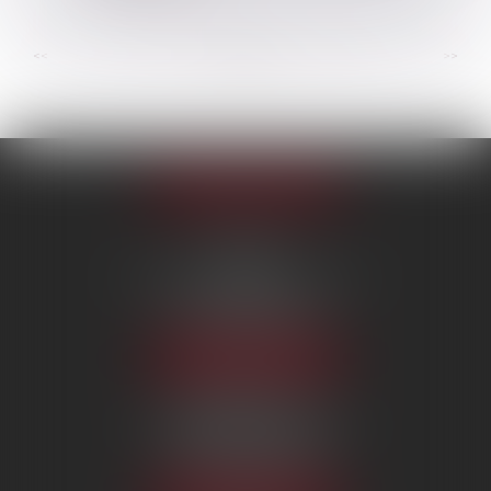
...
...
<<
<
51
52
53
54
55
56
57
>
>>
Appeler le cabinet
PARIS
222 Boulevard Saint-Germain
75007 PARIS
Tél :
09 80 80 87 00
NOUS LOCALISER
BEAUVAIS
7 boulevard Amyot d’Inville
60000 BEAUVAIS
Tél :
09 80 80 87 00