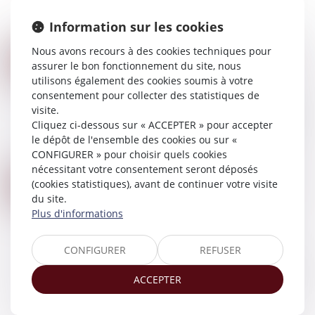
Code civil et 562 du Code de procédure civile,
Information sur les cookies
rappelle que pour apprécier la demande...
Lire la suite
Nous avons recours à des cookies techniques pour
CLAUSES TESTAMENTAIRES AMBIGUËS ET DROIT DE SE DÉFENDRE DES HÉRITIERS
23
assurer le bon fonctionnement du site, nous
Droit de la famille, des personnes et de leur
AOÛT
utilisons également des cookies soumis à votre
patrimoine
/
Patrimoine et succession
consentement pour collecter des statistiques de
En droit des successions, la réserve héréditaire
visite.
représente la part de patrimoine du défunt qui
Cliquez ci-dessous sur « ACCEPTER » pour accepter
est réservée par la loi aux héritiers, le reste : la
le dépôt de l'ensemble des cookies ou sur «
quotité disponible, étant la...
CONFIGURER » pour choisir quels cookies
Lire la suite
nécessitant votre consentement seront déposés
MODES DE GARDE ET RÉSIDENCE DES ENFANTS EN CAS DE SÉPARATION
22
(cookies statistiques), avant de continuer votre visite
Droit de la famille, des personnes et de leur
du site.
AOÛT
patrimoine
Plus d'informations
La séparation des parents entraîne
indéniablement des répercussions sur les
CONFIGURER
REFUSER
enfants, qui au-delà d’être d’ordre moral et
sentimental, bousculent leur organisation de vie
ACCEPTER
puisque...
Lire la suite