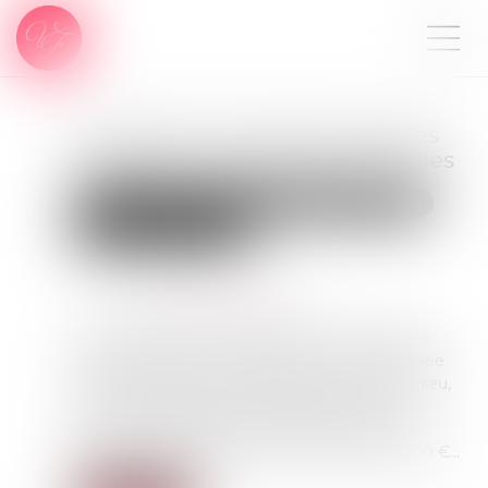
Proposition visant à faciliter les
donations intergénérationnelles
Droit de la famille, des personnes et de leur patrimoine
Patrimoine et succession
Publié le :
31/08/2023
Source :
www.actu-juridique.fr
Afin de préserver la transmission du patrimoine
entre générations, le texte déposé à l’Assemblée
nationale le 4 juillet 2023 propose, en premier lieu,
de sortir de l’assiette de calcul des droits de
succession les biens immobiliers transmis aux
héritiers en ligne directe, à hauteur de 300 000 €...