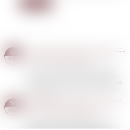
Lire la suite
VIOLENCES CONJUGALES : QUELLES PROTECTION ET PRISE EN CHARGE POUR LES VICTIMES ?
01
Droit de la famille, des personnes et de leur
SEPT.
patrimoine
/
Violences familiales
145 : c’est le nombre d’homicides conjugaux
recensés en 2021. 122 de ces victimes étaient
des femmes (84 %). Au total, en 2021, 208 000
personnes ont été enregistrées comme vict...
Lire la suite
DATE D’APPRÉCIATION DE LA DEMANDE DE PRESTATION COMPENSATOIRE ET CONSÉQUENCE DE L’APPEL FORMÉ CONTRE LE JUGEMENT DE DIVORCE
30
Droit de la famille, des personnes et de leur
AOÛT
patrimoine
/
Divorce et séparation
Dans un arrêt du 12 juillet 2023, la Cour de
cassation, au visa des articles 260 et 270 du