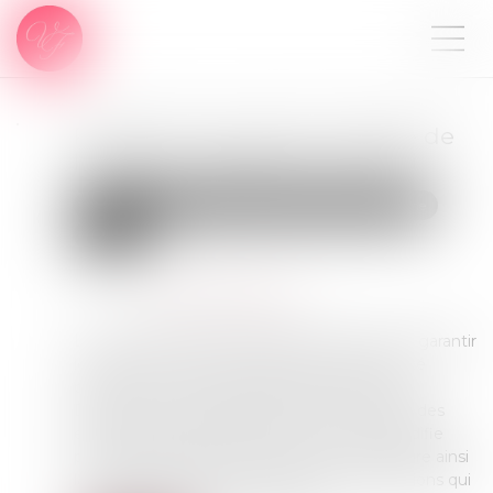
Protection du droit à l’image de
l’enfant : publication de la loi
Droit de la famille, des personnes et de leur patrimoine
Filiation
Publié le :
06/03/2024
Source :
www.actu-juridique.fr
La loi n° 2024-120 du 19 février 2024 visant à garantir
le respect du droit à l’image des enfants a été
publiée au Journal officiel du 20 février 2024.
Destinée à mieux protéger le droit à l’image des
enfants sur les réseaux sociaux, cette loi modifie
plusieurs dispositions du Code civil. Elle intègre ainsi
la protection de la vie privée dans les obligations qui