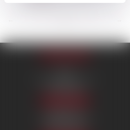
Lire la suite
...
...
<<
<
41
42
43
44
45
46
47
>
>>
Appeler le cabinet
PARIS
222 Boulevard Saint-Germain
75007 PARIS
Tél :
09 80 80 87 00
NOUS LOCALISER
BEAUVAIS
7 boulevard Amyot d’Inville
60000 BEAUVAIS
Tél :
09 80 80 87 00