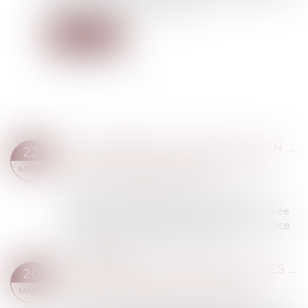
découlent de l’autorité parentale...
Lire la suite
L’ORDONNANCE DE PROTECTION CONTRE LES VIOLENCES CONJUGALES : UN DISPOSITIF SOUS-EMPLOYÉ
22
Droit de la famille, des personnes et de leur
MARS
patrimoine
/
Violences familiales
« Mieux protéger les femmes » : telle est
l’ambition de l’ordonnance de protection, créée
en 2010. Ce dispositif doit permettre à la justice
d’intervenir en urgence dans des sit...
Lire la suite
LA RECEVABILITÉ DES DEMANDES DISTINCTES DE CELLES PORTANT SUR LES DÉSACCORDS DES PARTIES
20
Droit de la famille, des personnes et de leur
MARS
patrimoine
/
Patrimoine et succession