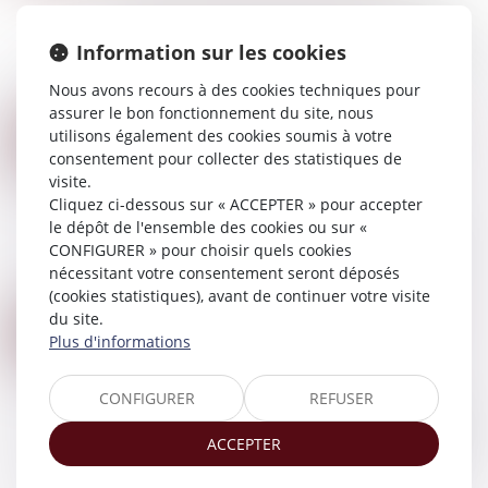
L’article 1374 du Code de procédure civile prévoit
que : « Toutes les demandes faites en application
Information sur les cookies
de l'article 1373 entre les mêmes parties, qu'elles
émanent du demandeur ou...
Nous avons recours à des cookies techniques pour
Lire la suite
assurer le bon fonctionnement du site, nous
PROPOSITION DE LOI VISANT À MIEUX PROTÉGER ET ACCOMPAGNER LES ENFANTS VICTIMES ET COVICTIMES DE VIOLENCES INTRAFAMILIALES
20
utilisons également des cookies soumis à votre
Droit de la famille, des personnes et de leur
consentement pour collecter des statistiques de
MARS
patrimoine
/
Violences familiales
visite.
Cliquez ci-dessous sur « ACCEPTER » pour accepter
Mardi 12 mars 2024, le Sénat a adopté les
le dépôt de l'ensemble des cookies ou sur «
conclusions de la commission mixte paritaire
CONFIGURER » pour choisir quels cookies
sur la proposition de loi visant à mieux protéger
nécessitant votre consentement seront déposés
et accompagner les enfants victimes et c...
(cookies statistiques), avant de continuer votre visite
Lire la suite
du site.
LA LUTTE CONTRE LES VIOLENCES FAITES AUX FEMMES : ÉTAT DES LIEUX
15
Plus d'informations
Droit de la famille, des personnes et de leur
MARS
patrimoine
/
Violences familiales
CONFIGURER
REFUSER
Les actes de violence à l'encontre des femmes
sont réprimés de plus en plus sévèrement en
ACCEPTER
France. Ils donnent lieu à de fortes mobilisations,
facilitées par les réseaux sociaux....