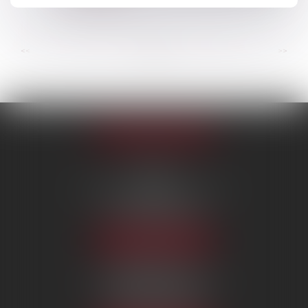
Lire la suite
...
...
<<
<
14
15
16
17
18
19
20
>
>>
Appeler le cabinet
PARIS
222 Boulevard Saint-Germain
75007 PARIS
Tél :
09 80 80 87 00
NOUS LOCALISER
BEAUVAIS
7 boulevard Amyot d’Inville
60000 BEAUVAIS
Tél :
09 80 80 87 00