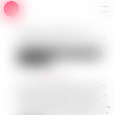
Violences conjugales : le «
contrôle coercitif » bientôt dans
le Code pénal ?
Droit de la famille, des personnes et de leur patrimoine
Violences familiales
Publié le :
11/04/2025
Source :
www.publicsenat.fr
Le jeudi 20 mars 2025, la délégation aux droits des
femmes et la commission des Lois du Sénat
auditionnaient des chercheurs, des magistrates et
un colonel de gendarmerie au sujet de la
consécration de la notion de « contrôle coercitif » en
droit français. Les députés ont adopté en première