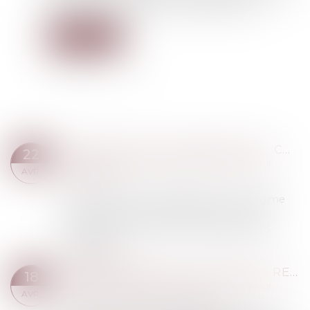
lecture, le 28 janvier, une loi créant ce délit...
Lire la suite
MARIAGE SOUS COMMUNAUTÉ : CONFISCATION POSSIBLE D’UN BIEN COMMUN EN VALEUR
22
Droit de la famille, des personnes et de leur
AVR.
patrimoine
Dans le cadre d’un mariage soumis au régime
de la communauté légale, les biens acquis
pendant l’union sont, en principe, des biens
communs...
Lire la suite
PROPOSITION DE LOI VISANT À RENFORCER LA LUTTE CONTRE LES VIOLENCES SEXUELLES ET SEXISTES
18
Droit de la famille, des personnes et de leur
AVR.
patrimoine
/
Violences familiales