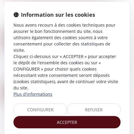
Cette proposition de loi transpartisane vise à
renforcer la lutte contre les violences sexistes et
Information sur les cookies
sexuelles : prise en compte des attitudes
coercitives dans le délit de harcèle...
Nous avons recours à des cookies techniques pour
Lire la suite
assurer le bon fonctionnement du site, nous
SUCCESSION ET BIENS SANS MAÎTRE : SE MANIFESTER DANS LES 30 ANS SUFFIT À BLOQUER L’APPROPRIATION PUBLIQUE
utilisons également des cookies soumis à votre
17
Droit de la famille, des personnes et de leur
consentement pour collecter des statistiques de
AVR.
patrimoine
/
Patrimoine et succession
visite.
Cliquez ci-dessous sur « ACCEPTER » pour accepter
Selon l’article L 1123-1 1° du Code général de la
le dépôt de l'ensemble des cookies ou sur «
propriété des personnes publiques, dans sa
CONFIGURER » pour choisir quels cookies
version applicable avant la loi du 21 février 2022,
nécessitant votre consentement seront déposés
sont considérés comme n’ayant pa...
(cookies statistiques), avant de continuer votre visite
Lire la suite
du site.
FILIATION NATURELLE ET PREUVE DE LA POSSESSION D’ÉTAT : QUAND COMMENCE LA PRESCRIPTION ?
14
Plus d'informations
Droit de la famille, des personnes et de leur
AVR.
patrimoine
/
Filiation
CONFIGURER
REFUSER
L’article 330 du Code civil prévoit que la
possession d’état peut être judiciairement
ACCEPTER
constatée à la demande de toute personne y
ayant intérêt, dans un délai de dix ans à compte...