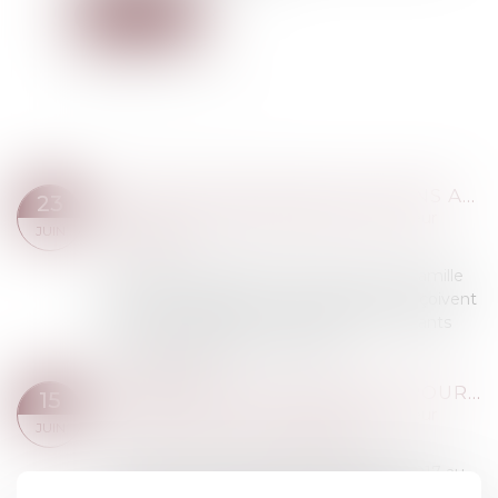
Lire la suite
INSTRUCTION EN FAMILLE SANS AUTORISATION : CONDAMNATION DES PARENTS
23
Droit de la famille, des personnes et de leur
JUIN
patrimoine
Deux parents pratiquent l’instruction en famille
pour leurs enfants. Le 10 mars 2023, ils reçoivent
une mise en demeure d’inscrire leurs enfants
dans un établissement scolaire....
Lire la suite
L’ANNULATION DU MARIAGE POUR ERREUR SUR LES QUALITÉS ESSENTIELLES DE SON ÉPOUSE SE PRESCRIT EN CINQ ANS À COMPTER DE LA CÉLÉBRATION DU MARIAGE
15
Droit de la famille, des personnes et de leur
JUIN
patrimoine
/
Divorce et séparation
Un couple s’est marié le 23 septembre 2017 au
Togo. Le 26 juin 2023, l’époux a assigné son