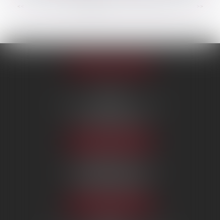
...
<<
<
1
2
3
4
5
6
7
>
>>
Appeler le cabinet
PARIS
222 Boulevard Saint-Germain
75007 PARIS
Tél :
09 80 80 87 00
NOUS LOCALISER
BEAUVAIS
7 boulevard Amyot d’Inville
60000 BEAUVAIS
Tél :
09 80 80 87 00
NOUS LOCALISER