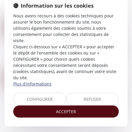
Information sur les cookies
épouse en nullité du mariage pour erreur sur les
qualités essentielles de la personne...
Nous avons recours à des cookies techniques pour
Lire la suite
assurer le bon fonctionnement du site, nous
LE PARENT AYANT ASSUMÉ SEUL LES CHARGES PEUT OBTENIR UNE CONTRIBUTION RÉTROACTIVE SANS DÉTAILLER CHAQUE DÉPENSE !
08
utilisons également des cookies soumis à votre
Droit de la famille, des personnes et de leur
JUIN
consentement pour collecter des statistiques de
patrimoine
visite.
Une mère assigne un homme en établissement
Cliquez ci-dessous sur « ACCEPTER » pour accepter
de paternité à l’égard de ses deux enfants nés
le dépôt de l'ensemble des cookies ou sur «
en 2014 et 2017. Le père reconnaît finalement
CONFIGURER » pour choisir quels cookies
les enfants en 2020. En 2021, la mère sai...
nécessitant votre consentement seront déposés
Lire la suite
(cookies statistiques), avant de continuer votre visite
CASIER JUDICIAIRE : QUI PEUT Y AVOIR ACCÈS ET COMMENT L’EFFACER ?
du site.
08
Rédaction
Plus d'informations
JUIN
Le casier judiciaire est un document officiel qui
peut susciter de nombreuses interrogations. Ce
CONFIGURER
REFUSER
relevé des condamnations pénales est encadré
par des règles précises et son i...
ACCEPTER
Lire la suite