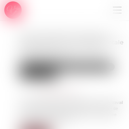
Violences faites aux femmes :
faut-il réformer l’incapacité totale
de travail, ou plutôt l’utiliser
correctement ?
Droit de la famille, des personnes et de leur patrimoine
Violences familiales
Publié le :
05/06/2026
Source :
theconversation.com
Notion juridique précise, l’incapacité totale de travail
mériterait d’être appliquée différemment, afin de
mieux rendre compte de la durée de vie gâchée
des victimes de violences...