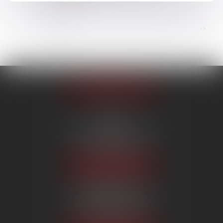
...
<<
<
1
2
3
4
5
6
7
>
>>
Appeler le cabinet
PARIS
222 Boulevard Saint-Germain
75007 PARIS
Tél :
09 80 80 87 00
NOUS LOCALISER
BEAUVAIS
7 boulevard Amyot d’Inville
60000 BEAUVAIS
Tél :
09 80 80 87 00