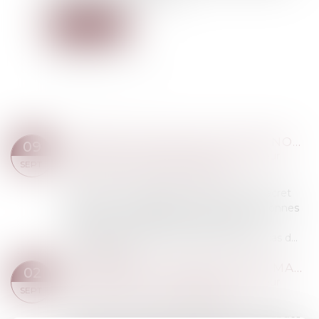
Lire la suite
DIVORCE : QUELLE EST CETTE NOUVELLE PROCÉDURE QUI RISQUE D’ALOURDIR SÉRIEUSEMENT LA FACTURE DÉBUT SEPTEMBRE ?
09
Droit de la famille, des personnes et de leur
SEPT.
patrimoine
/
Divorce et séparation
À partir du 1er septembre, un nouveau décret
permet aux magistrats de diriger les personnes
ayant recours à la justice civile vers une
médiation payante, notamment dans le cas d...
Lire la suite
NATIONALITÉ FRANÇAISE PAR MARIAGE : LA CONCEPTION D’UN ENFANT HORS UNION SUFFIT À CARACTÉRISER LA CESSATION DE COMMUNAUTÉ DE VIE
02
Droit de la famille, des personnes et de leur
SEPT.
patrimoine
/
Divorce et séparation