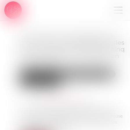
L’annulation du mariage pour
erreur sur les qualités essentielles
de son épouse se prescrit en cinq
ans à compter de la célébration
du mariage
Droit de la famille, des personnes et de leur patrimoine
Divorce et séparation
Publié le :
15/06/2026
Source :
www.lemag-juridique.com
Un couple s’est marié le 23 septembre 2017 au
Togo. Le 26 juin 2023, l’époux a assigné son épouse
en nullité du mariage pour erreur sur les qualités
essentielles de la personne...