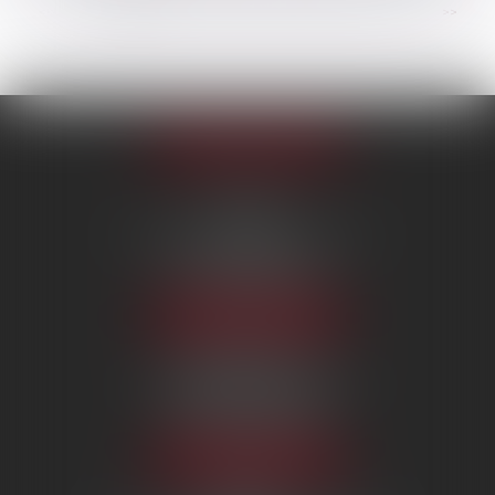
...
<<
<
1
2
3
4
5
6
7
>
>>
Appeler le cabinet
PARIS
222 Boulevard Saint-Germain
75007 PARIS
Tél :
09 80 80 87 00
NOUS LOCALISER
BEAUVAIS
7 boulevard Amyot d’Inville
60000 BEAUVAIS
Tél :
09 80 80 87 00
NOUS LOCALISER
MERU