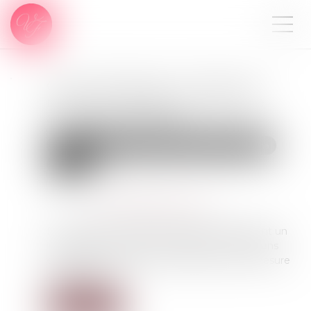
GPA à l'étranger : l'exequatur
reconnaît la filiation, pas une
adoption plénière
Droit de la famille, des personnes et de leur patrimoine
Filiation
Publié le :
04/08/2026
Source :
www.lemag-juridique.com
En principe, une décision étrangère établissant un
lien de filiation produit ses effets en France sans
exequatur lorsqu'elle ne nécessite aucune mesure
d'exécution...
Lire la suite