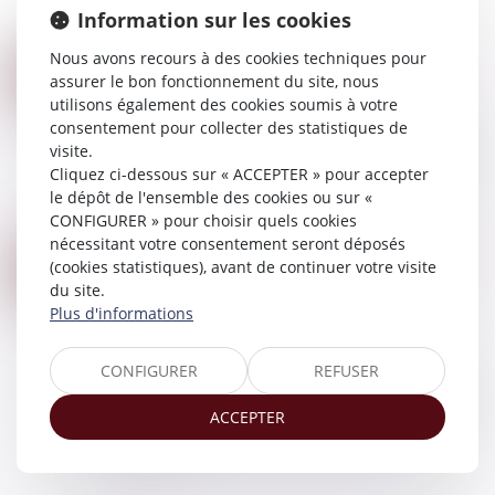
Information sur les cookies
de la prescription...
Lire la suite
Nous avons recours à des cookies techniques pour
RETOUR D’UN ENFANT DÉPLACÉ ILLICITEMENT : LA STABILITÉ AFFECTIVE ET SCOLAIRE NE CARACTÉRISE PAS UNE SITUATION INTOLÉRABLE
22
assurer le bon fonctionnement du site, nous
Droit de la famille, des personnes et de leur
JUIL.
utilisons également des cookies soumis à votre
patrimoine
/
Filiation
consentement pour collecter des statistiques de
En matière d’enlèvement international d’enfant,
visite.
l’article 13b de la Convention de La Haye du 25
Cliquez ci-dessous sur « ACCEPTER » pour accepter
octobre 1980 impose le retour immédiat de
le dépôt de l'ensemble des cookies ou sur «
l’enfant illicitement déplacé, sauf si...
CONFIGURER » pour choisir quels cookies
Lire la suite
nécessitant votre consentement seront déposés
FILIATION NATURELLE ET PREUVE DE LA POSSESSION D’ÉTAT : QUAND COMMENCE LA PRESCRIPTION ?
14
(cookies statistiques), avant de continuer votre visite
Droit de la famille, des personnes et de leur
du site.
AVR.
patrimoine
/
Filiation
Plus d'informations
L’article 330 du Code civil prévoit que la
possession d’état peut être judiciairement
CONFIGURER
REFUSER
constatée à la demande de toute personne y
ayant intérêt, dans un délai de dix ans à compte...
ACCEPTER
Lire la suite