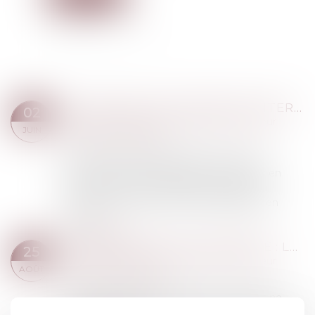
RECHERCHE DE PATERNITÉ INTERNATIONALE : CASSATION DE L’ARRÊT APPLIQUANT LA LOI DE FLORIDE
02
Droit de la famille, des personnes et de leur
JUIN
patrimoine
/
Filiation
Une femme de nationalité américaine et
biélorusse a donné naissance à un enfant en
Floride en 2019. En 2021, elle a assigné un
homme devant les juridictions françaises en
recher...
Lire la suite
CONTESTATION DE PATERNITÉ : LES JUGES NE PEUVENT PAS RELEVER D’OFFICE LE MOYEN TIRÉ DE LA PRESCRIPTION
25
Droit de la famille, des personnes et de leur
AOÛT
patrimoine
/
Filiation
Selon l’article 2247 du Code civil, les juges ne
peuvent pas soulever d’office le moyen résultant