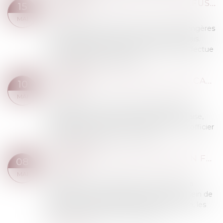
QUELS RECOURS EN CAS DE REFUS DE NATURALISATION ?
15
Rédaction
MAI
En France, depuis 1945, les personnes étrangères
ont la possibilité de devenir citoyens français.
L’acquisition de la nationalité française s’effectue
par une procédure appelée...
Lire la suite
LA PERTE DE NATIONALITÉ EN CAS DE FRAUDE
10
Rédaction
MAI
Le mariage d’une personne de nationalité
étrangère est soumis à la législation française,
dès lors qu’il est célébré en France par un officier
d’état civil français, et ce même...
Lire la suite
LES CONDITIONS DE SÉJOUR EN FRANCE
08
Rédaction
MAI
Depuis le traité de Maastricht en 1992 et la
suppression des frontières intérieures au sein de
l’Union à la suite des accords de Schengen, les
citoyens d'un pays de l'Espace éco...