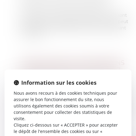
attribuée qu’une seule fois au bénéficiaire.
Par ailleurs, les autorités du pays de retour ne sont
pas averties du voyage du demandeur, lequel peut
donc revenir sur sa décision à tout moment avant
son départ.
QUELLES SONT LES CONDITIONS
D’OBTENTION DE CETTE AIDE ?
Information sur les cookies
Afin de bénéficier de ce mécanisme de soutien,
le
demandeur doit justifier qu'il réside en France
Nous avons recours à des cookies techniques pour
depuis au moins 6 mois consécutifs
, sauf
assurer le bon fonctionnement du site, nous
circonstances exceptionnelles, telles que la fuite de
utilisons également des cookies soumis à votre
son pays en raison d’un danger grave et imminent, à
consentement pour collecter des statistiques de
l’instar d’une guerre.
visite.
Cliquez ci-dessous sur « ACCEPTER » pour accepter
En outre, le
Code de l’entrée et du séjour des
le dépôt de l'ensemble des cookies ou sur «