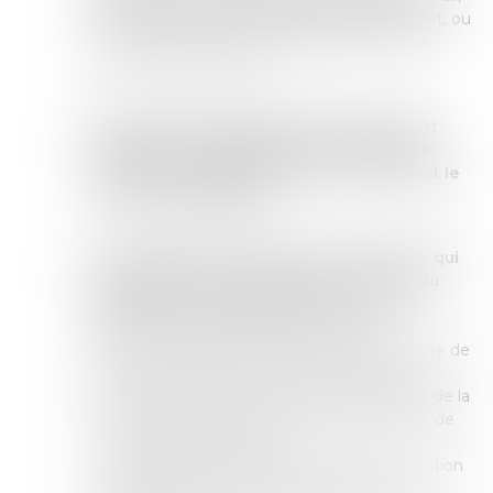
telle que la réservation des billets de transport, ou
le remboursement des frais d’obtention des
documents de voyage ;
Une prise en charge des frais de transport
depuis le lieu de départ en France jusqu'à
l'arrivée dans le pays de retour en incluant le
transport de bagages
;
Le versement d’une allocation forfaitaire, qui
est réglée en une seule fois au moment du
départ, ou dans le pays de retour.
Cette
allocation est toutefois exclue pour les
demandeurs ressortissants d'un État membre de
l'Union européenne, d'un autre État partie à
l'accord sur l'Espace économique européen, de la
Confédération suisse, d'Andorre, de Monaco, de
San Marin ou du Vatican.
Le montant de cette aide varie selon la situation
du bénéficiaire, et peut faire l’objet d’une