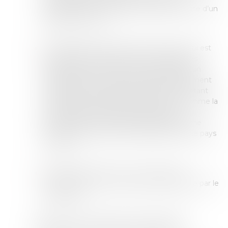
majoration à titre exceptionnel, dans la limite d’un
plafond de 1 200 € ;
Le règlement d’une aide à la réinsertion, qui est
payée dans le pays de retour sous certaines
conditions. Cette somme peut constituer un
complément, ou être versée indépendamment
de l’allocation forfaitaire précitée. Son montant
est déterminé selon plusieurs facteurs, comme la
composition familiale et les besoins des
bénéficiaires, ou encore les frais relatifs à une
formation professionnelle dispensée dans le pays
de retour.
Une aide technique et un suivi de projet,
notamment en cas de création d’entreprise par le
bénéficiaire.
L’aide au retour volontaire n’est néanmoins