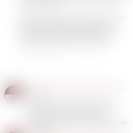
recherche d’emploi.
Enfin,
un avocat spécialiste en droit des étrangers
peut conseiller les éventuels intéressés par ce
dispositif, et leur apporter son expertise dans la
réalisation de leur projet de réinsertion ou de
création de société dans leur pays d’origine.
ENTRÉE SUR LE TERRITOIRE ET MAINTIEN EN ZONE D’ATTENTE : QUELLES RÈGLES ?
17
Rédaction
MAI
En dehors de zones déterminées, la libre
circulation des personnes n’est pas la règle
générale. L’entrée sur le territoire de la
République peut ainsi être refusée. Se pose alor...
Lire la suite