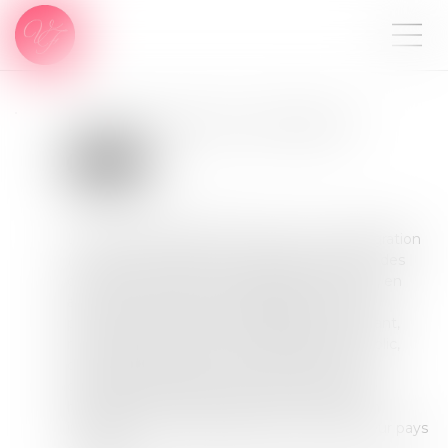
L'aide au retour volontaire
Rédaction
Publié le :
13/05/2024
L’Office français de l’immigration et de l’intégration
(OFII) est un organisme en charge de traiter des
questions relatives à l’immigration en France, en
assurant l’accueil et l’accompagnement des
personnes de nationalité étrangère. Cependant,
malgré l’assistance de cet établissement public,
certains immigrés peuvent rencontrer des
difficultés lors de leur séjour dans le territoire
hexagonal, notamment s’ils sont en situation
irrégulière et qu’ils souhaitent rentrer dans leur pays