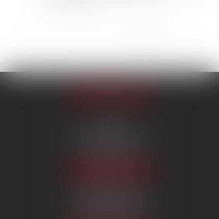
Lire la suite
...
<<
<
4
5
6
7
8
9
10
>
>>
Appeler le cabinet
PARIS
222 Boulevard Saint-Germain
75007 PARIS
Tél :
09 80 80 87 00
NOUS LOCALISER
BEAUVAIS
7 boulevard Amyot d’Inville
60000 BEAUVAIS
Tél :
09 80 80 87 00