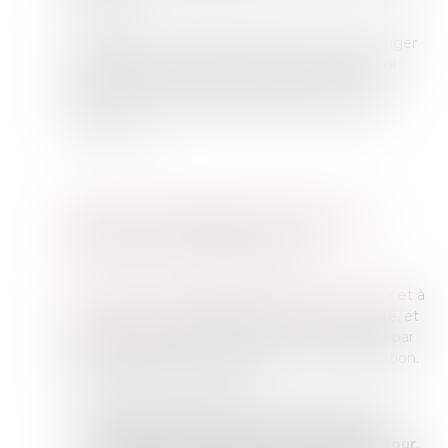
d’origine.
La législation française prévoit ainsi qu’un étranger
peut obtenir un soutien spécifique dès lors qu’il
remplit les conditions nécessaires à cet appui
financier et matériel, nommée « aide au retour
volontaire ».
EN QUOI CONSISTE L’AIDE AU
RETOUR VOLONTAIRE ?
L’arrêté du 27 avril 2018 relatif à l'aide au retour et à
la réinsertion
encadre l’aide au retour volontaire, et
prévoit que cette dernière est mise en œuvre par
l'Office français de l'immigration et de l'intégration.
Ce dispositif vise à assurer :
Une aide administrative et matérielle à la
préparation du voyage vers le pays de retour
,