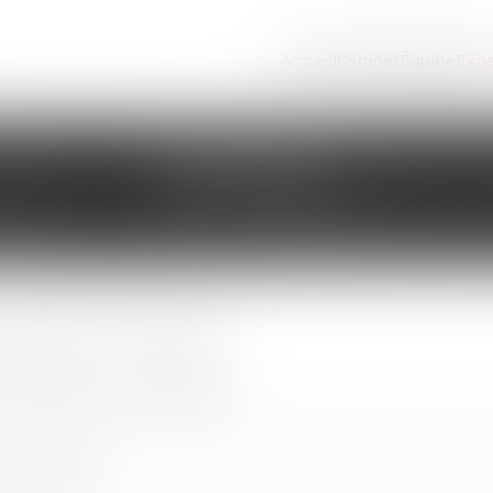
Accueil
Cabinet
Équipe
Expe
DIVORCE
 amiable ou contentieuse.
e la rupture du mariage
n conjugal