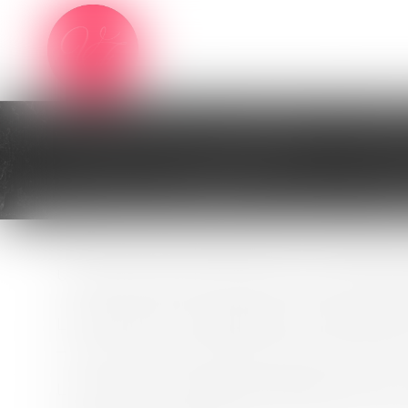
Un divorce peut intervenir selon une procédure
Le divorce pour acceptation du principe d
Le divorce pour altération définitive du lie