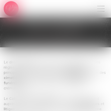
DROIT FUNÉRAIRE
Le
droit funéraire
concerne l’étude ou l’élaboration des
règles juridiques liées à la gestion des
défunts
, et
principalement l’organisation des
obsèques
, la gestion des
cimetières
et des sites cinéraires, les
équipements
funéraires
(chambres funéraires, mortuaires et
crématoriums).
Le
Cabinet Victoria FERRERO
intervient efficacement
auprès des particuliers dans toutes les
problématiques
et
litiges
qu’ils sont amenés à connaitre en
droit funéraire
.