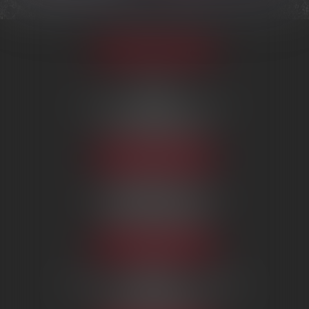
Appeler le cabinet
PARIS
222 Boulevard Saint-Germain
75007 PARIS
Tél :
09 80 80 87 00
NOUS LOCALISER
BEAUVAIS
7 boulevard Amyot d’Inville
60000 BEAUVAIS
Tél :
09 80 80 87 00
NOUS LOCALISER
MERU
124, rue des Martyrs de la résistance
60110 MERU