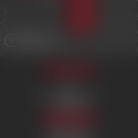
Nous contacter
Appeler le cabinet
PARIS
222 Boulevard Saint-Germain
75007 PARIS
Tél :
09 80 80 87 00
NOUS LOCALISER
BEAUVAIS
7 boulevard Amyot d’Inville