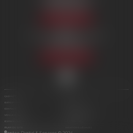
60000 BEAUVAIS
Tél :
09 80 80 87 00
NOUS LOCALISER
MERU
124, rue des Martyrs de la résistance
60110 MERU
Tél :
09 80 80 87 00
NOUS LOCALISER
CABINET
ÉQUIPE
EXPERTISES
ACTUS
CONTACT
PAIEMENT EN LIGNE
VEILLE JURIDIQUE
ARTICLES DU CABINET
ESPACE CLIENT
HONORAIRES
PLAN DU SITE
MENTIONS LÉGALES