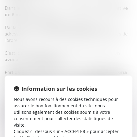
Dans la majorité des cas, une
suspension administrative
de 6 mois
est prononcée.
Par la suite, une
convocation au tribunal
vous sera
adressée soit par la voie d’un huissier soit par les forces de
l’ordre.
C’est, particulièrement, à ce stade, que le recours à un
avocat
est
indispensable
.
Fort de son expérience en la matière, le
Cabinet Victoria
FERRERO
vous conseille et vous accompagne lors de la
procédure judiciaire
devant le
tribunal correctionnel
.
Information sur les cookies
Spécifiquement formée au contentieux du
permis de
Nous avons recours à des cookies techniques pour
conduire
,
Maître Victoria FERRERO
met en place une
assurer le bon fonctionnement du site, nous
défense pénale
effective en cas de
délits routiers
tels
utilisons également des cookies soumis à votre
que l’alcoolémie au volant, la conduite sous l’emprise de
consentement pour collecter des statistiques de
stupéfiants, un refus d’obtempérer, un grand excès de
visite.
vitesse ou encore des blessures involontaires.
Cliquez ci-dessous sur « ACCEPTER » pour accepter