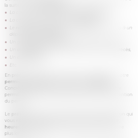
la suite d’un
contrôle routier
:
La conduite sous l’empire d’un
état alcoolique,
La conduite après usage de
stupéfiants
,
Le
refus de se soumettre
à un test d’alcoolémie ou à un
dépistage de stupéfiants,
Un grand
excès de vitesse
(supérieur à 40 km/h),
Un
accident
de la circulation ayant provoqué un
décès
,
Un
délit de fuite
,
Etc.
En présence de l’une ou plusieurs de ces infractions, votre
permis de conduire
peut l’objet d’une
rétention
.
Concrètement, les forces de l’ordre vous retirent votre
permis pendant 72 heures par le biais d'un avis de rétention
du permis.
Le
préfet
, informé par les forces de l’ordre de l’infraction qui
vous est reprochée, peut décider dans ce délai de
72
heures
de
suspendre
votre permis pendant une durée
plus longue.