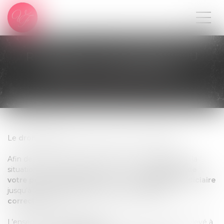
RETRAIT ET SUSPENSION DU
PERMIS DE CONDUIRE
Le
droit routier
comporte son lot de complexité.
Afin de le rendre compréhensible et accessible, voici la
situation classique pouvant conduire à la
rétention de
votre permis de conduire
, puis à sa
suspension judiciaire
jusqu’à votre
comparution devant le tribunal
correctionnel.
L’ensemble des
infractions
suivants peuvent être relevé à