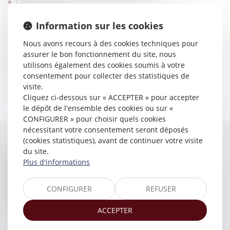
Conseil aux entreprises et aux particuliers
Contentieux
Information sur les cookies
Médiation
Nous avons recours à des cookies techniques pour
Notre équipe est à votre service pour répondre à toutes
assurer le bon fonctionnement du site, nous
vos questions et vous informer de vos droits.
utilisons également des cookies soumis à votre
consentement pour collecter des statistiques de
Contactez-nous
visite.
Cliquez ci-dessous sur « ACCEPTER » pour accepter
le dépôt de l'ensemble des cookies ou sur «
CONFIGURER » pour choisir quels cookies
nécessitant votre consentement seront déposés
(cookies statistiques), avant de continuer votre visite
NOS VALEURS
du site.
Plus d'informations
Notre cabinet a la vocation d'entretenir une
relation
privilégiée
avec ses clients. Toujours à votre écoute, notre
CONFIGURER
REFUSER
équipe vous accompagne et met à votre service son
savoir-faire ainsi que ses compétences dans de nombreux
ACCEPTER
domaines.