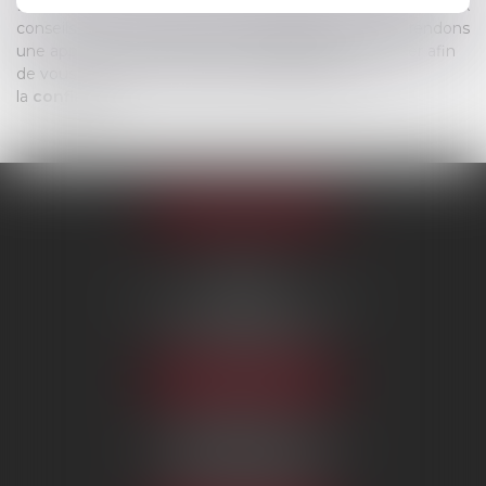
Dans ce cadre, nous sommes particulièrement attentifs aux
conseils délivrés et aux respects des délais. Nous défendons
une approche
dynamique
et
pragmatique
du métier afin
de vous proposer un véritable échange basé sur
la
confiance
.
Appeler le cabinet
PARIS
222 Boulevard Saint-Germain
75007 PARIS
Tél :
09 80 80 87 00
NOUS LOCALISER
BEAUVAIS
7 boulevard Amyot d’Inville
60000 BEAUVAIS