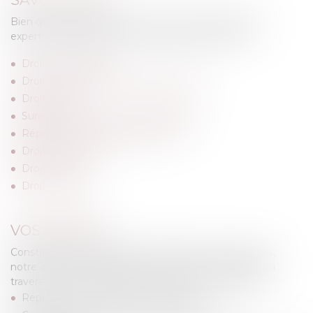
Bien que généraliste, notre cabinet a développé une
expertise particulière dans les domaines suivants :
Droit des étrangers
Droit de la personne et du patrimoine
Droit pénal
Surendettement / Ventes judiciaires
Réparation du préjudice corporel
Droit des mineurs
Droit routier
Droit funéraire
VOS BESOINS
Constitué d’une équipe de collaborateurs dynamiques,
notre cabinet accompagne ses clients au quotidien au
travers de toutes les missions confiées, notamment :
Représentation devant les tribunaux