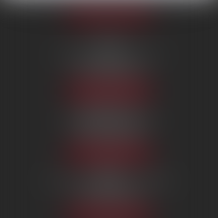
Appeler le cabinet
PARIS
222 Boulevard Saint-Germain
75007 PARIS
Tél :
09 80 80 87 00
NOUS LOCALISER
BEAUVAIS
7 boulevard Amyot d’Inville
60000 BEAUVAIS
Tél :
09 80 80 87 00
NOUS LOCALISER
MERU
124, rue des Martyrs de la résistance
60110 MERU
Tél :
09 80 80 87 00
NOUS LOCALISER