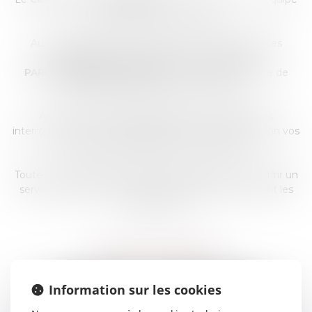
compétente et dynamique.
Au côté des juristes et avocats, nos trois assistantes
juridiques vous accueillent au Cabinet de
PARIS
,
BEAUVAIS
et
MERU
, ainsi que par téléphone de
9h30 à 18h00 du lundi au vendredi.
A votre écoute, elles répondent à vos premières
interrogations et vous proposent un rendez-vous selon vos
contraintes géographiques et d’agenda.
Toute notre équipe œuvre au quotidien pour vous offrir un
service de qualité où exigence et détermination sont les
maitres mots.
AVOCAT ASSOCIÉ
Information sur les cookies